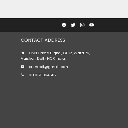
CONTACT ADDRESS
CNN Crime Digital, GF 12, Ward 76,
Vaishali, Delhi NCR India.
crimepit@gmail.com
91+8178364567