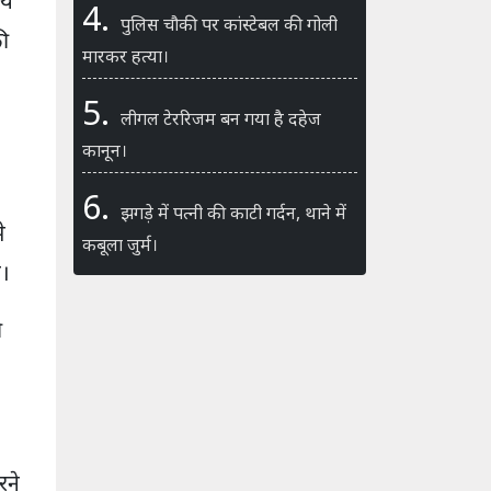
मय
4.
पुलिस चौकी पर कांस्टेबल की गोली
ी
मारकर हत्या।
5.
लीगल टेररिजम बन गया है दहेज
कानून।
6.
झगड़े में पत्नी की काटी गर्दन, थाने में
े
कबूला जुर्म।
ै।
ी
रने