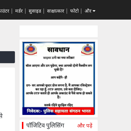
ाउंटर
मर्डर
सुसाइड
साक्षात्कार
फोटो
और
से
पॉजिटिव पुलिसिंग
और पढ़ें