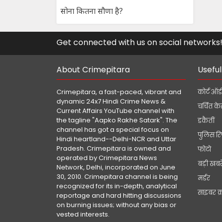
सोना कितना सौणा है?
Get connected with us on social networks
About Crimepitara
Useful
Crimepitara, a fast-paced, vibrant and
कोर्ट ऑर्
dynamic 24x7 Hindi Crime News &
चर्चित क
Current Affairs YouTube channel with
the tagline "Aapko Rakhe Satark". The
डकैतीं
channel has got a special focus on
पुलिस रि
Hindi heartland--Delhi-NCR and Uttar
Pradesh. Crimepitara is owned and
फोटो
operated by Crimepitara News
बड़ी खबरे
Network, Delhi, incorporated on June
30, 2010. Crimepitara channel is being
मर्डर
recognized for its in-depth, analytical
साइबर क
reportage and hard hitting discussions
on burning issues; without any bias or
vested interests.