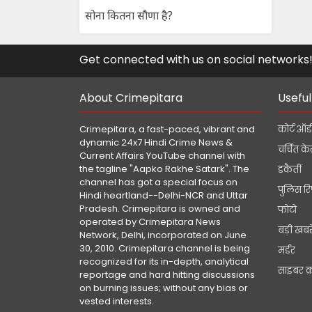
सोना कितना सौणा है?
Get connected with us on social networks
About Crimepitara
Useful
Crimepitara, a fast-paced, vibrant and
कोर्ट ऑर्
dynamic 24x7 Hindi Crime News &
चर्चित क
Current Affairs YouTube channel with
the tagline "Aapko Rakhe Satark". The
डकैतीं
channel has got a special focus on
पुलिस रि
Hindi heartland--Delhi-NCR and Uttar
Pradesh. Crimepitara is owned and
फोटो
operated by Crimepitara News
बड़ी खबरे
Network, Delhi, incorporated on June
30, 2010. Crimepitara channel is being
मर्डर
recognized for its in-depth, analytical
साइबर क
reportage and hard hitting discussions
on burning issues; without any bias or
vested interests.