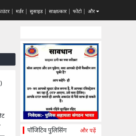
ाउंटर
मर्डर
सुसाइड
साक्षात्कार
फोटो
और
)
िट
स
पॉजिटिव पुलिसिंग
और पढ़ें