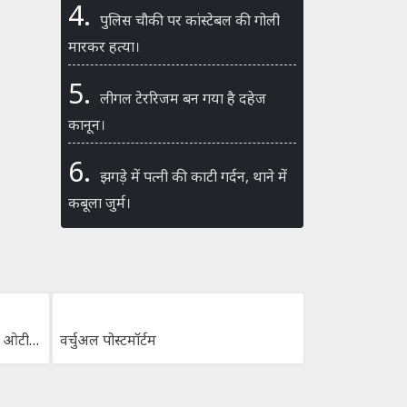
4.
पुलिस चौकी पर कांस्टेबल की गोली
मारकर हत्या।
5.
लीगल टेररिजम बन गया है दहेज
कानून।
6.
झगड़े में पत्नी की काटी गर्दन, थाने में
कबूला जुर्म।
सूचना और प्रसारण मंत्रालय ने इन 18 ओटीटी पर लगाई रोक।
वर्चुअल पोस्टमॉर्टम