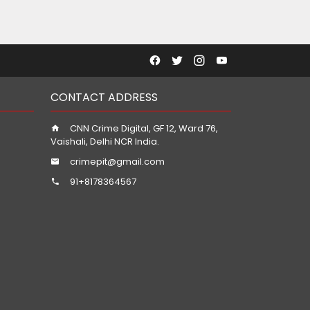
CONTACT ADDRESS
CNN Crime Digital, GF 12, Ward 76,
Vaishali, Delhi NCR India.
crimepit@gmail.com
91+8178364567