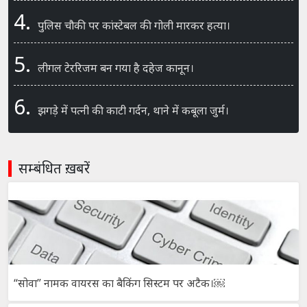
4.
पुलिस चौकी पर कांस्टेबल की गोली मारकर हत्या।
5.
लीगल टेररिजम बन गया है दहेज कानून।
6.
झगड़े में पत्नी की काटी गर्दन, थाने में कबूला जुर्म।
सम्बंधित ख़बरें
“सोवा” नामक वायरस का बैकिंग सिस्टम पर अटैक।￼