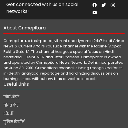
Get connected with us on social
networks!
About Crimepitara
Crimepitara, a fast-paced, vibrant and dynamic 24x7 Hindi Crime
News & Current Affairs YouTube channel with the tagline "Aapko
Rakhe Satark". The channel has got a special focus on Hindi
heartland--Delhi-NCR and Uttar Pradesh. Crimepitara is owned
and operated by Crimepitara News Network, Delhi, incorporated
on June 30, 2010. Crimepitara channel is being recognized for its
in-depth, analytical reportage and hard hitting discussions on
burning issues; without any bias or vested interests.
Useful Links
कोर्ट ऑर्डर
चर्चित केस
डकैतीं
पुलिस रिफॉर्म