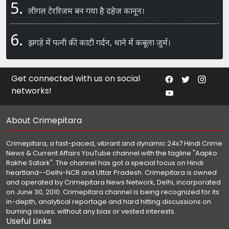
5.
लीगल टेररिजम बन गया है दहेज कानून।
6.
झगड़े में पत्नी की काटी गर्दन, थाने में कबूला जुर्म।
Get connected with us on social
networks!
About Crimepitara
Crimepitara, a fast-paced, vibrant and dynamic 24x7 Hindi Crime
News & Current Affairs YouTube channel with the tagline "Aapko
Rakhe Satark". The channel has got a special focus on Hindi
heartland--Delhi-NCR and Uttar Pradesh. Crimepitara is owned
and operated by Crimepitara News Network, Delhi, incorporated
on June 30, 2010. Crimepitara channel is being recognized for its
in-depth, analytical reportage and hard hitting discussions on
burning issues; without any bias or vested interests.
Useful Links