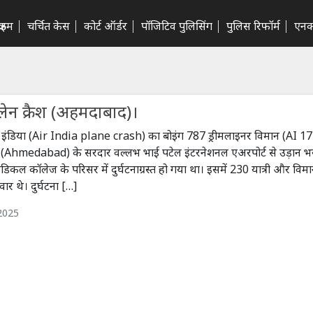
राइम
चर्चित केस
कोर्ट ऑर्डर
पॉजिटिव पुलिसिंग
पुलिस रिफॉर्म
एनक
्लेन क्रैश (अहमदाबाद)।
इंडिया (Air India plane crash) का बोइंग 787 ड्रीमलाइनर विमान (AI 17
(Ahmedabad) के सरदार वल्लभ भाई पटेल इंटरनेशनल एअरपोर्ट से उड़ान भर
िकल कॉलेज के परिसर में दुर्घटनाग्रस्त हो गया था। इसमें 230 यात्री और विमा
र थे। दुर्घटना […]
 2025