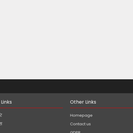
!
 Links
Other Links
डर
Homepage
ेस
Contact us
GDPR