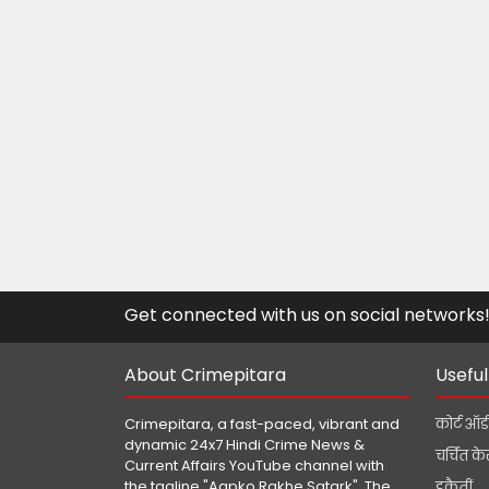
Get connected with us on social networks
About Crimepitara
Useful
Crimepitara, a fast-paced, vibrant and
कोर्ट ऑर्
dynamic 24x7 Hindi Crime News &
चर्चित क
Current Affairs YouTube channel with
the tagline "Aapko Rakhe Satark". The
डकैतीं