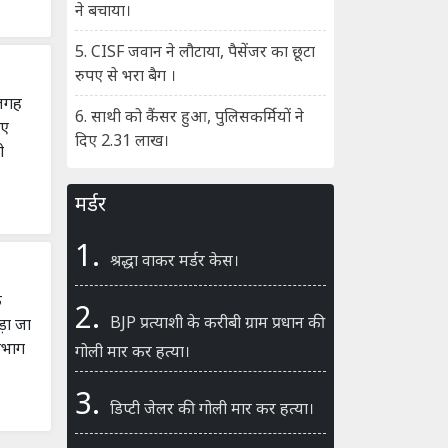
ने बचाया।
5. CISF जवान ने लौटाया, पैसेंजर का छूटा
रुपए से भरा बैग ।
 जगह
6. साथी को कैंसर हुआ, पुलिसकर्मियों ने
ुए
दिए 2.31 लाख।
ी
मर्डर
1.
श्रद्धा वाकर मर्डर केस।
ि
2.
BJP प्रत्याशी के करीबी ग्राम प्रधान की
़ा जा
विभाग
गोली मार कर हत्या।
3.
डिप्टी जेलर की गोली मार कर हत्या।