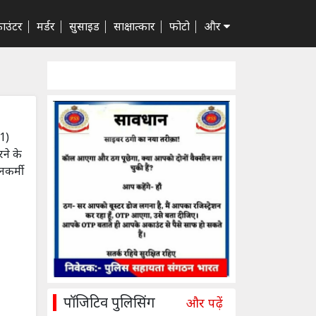
ाउंटर
मर्डर
सुसाइड
साक्षात्कार
फोटो
और
1)
ने के
नकर्मी
पॉजिटिव पुलिसिंग
और पढ़ें