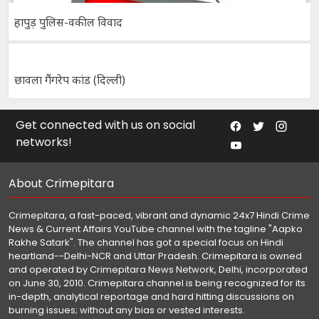
हापुड़ पुलिस-वकील विवाद
छावला गैंगरेप कांड (दिल्ली)
Get connected with us on social
networks!
About Crimepitara
Crimepitara, a fast-paced, vibrant and dynamic 24x7 Hindi Crime
News & Current Affairs YouTube channel with the tagline "Aapko
Rakhe Satark". The channel has got a special focus on Hindi
heartland--Delhi-NCR and Uttar Pradesh. Crimepitara is owned
and operated by Crimepitara News Network, Delhi, incorporated
on June 30, 2010. Crimepitara channel is being recognized for its
in-depth, analytical reportage and hard hitting discussions on
burning issues; without any bias or vested interests.