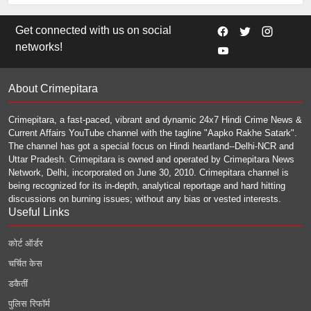
Get connected with us on social
networks!
About Crimepitara
Crimepitara, a fast-paced, vibrant and dynamic 24x7 Hindi Crime News &
Current Affairs YouTube channel with the tagline "Aapko Rakhe Satark".
The channel has got a special focus on Hindi heartland--Delhi-NCR and
Uttar Pradesh. Crimepitara is owned and operated by Crimepitara News
Network, Delhi, incorporated on June 30, 2010. Crimepitara channel is
being recognized for its in-depth, analytical reportage and hard hitting
discussions on burning issues; without any bias or vested interests.
Useful Links
कोर्ट ऑर्डर
चर्चित केस
डकैतीं
पुलिस रिफॉर्म