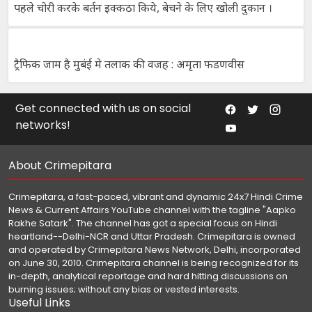
पहले चोरी करके बर्तन इक्कठा किये, बेचने के लिए खोली दुकान ।
ट्रैफिक जाम है मुबंई मे तलाक की वजह : अमृता फडणवीस
Get connected with us on social
networks!
About Crimepitara
Crimepitara, a fast-paced, vibrant and dynamic 24x7 Hindi Crime
News & Current Affairs YouTube channel with the tagline "Aapko
Rakhe Satark". The channel has got a special focus on Hindi
heartland--Delhi-NCR and Uttar Pradesh. Crimepitara is owned
and operated by Crimepitara News Network, Delhi, incorporated
on June 30, 2010. Crimepitara channel is being recognized for its
in-depth, analytical reportage and hard hitting discussions on
burning issues; without any bias or vested interests.
Useful Links