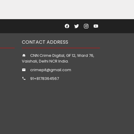
CONTACT ADDRESS
CNN Crime Digital, GF 12, Ward 76,
Vaishali, Delhi NCR India.
crimepit@gmail.com
91+8178364567