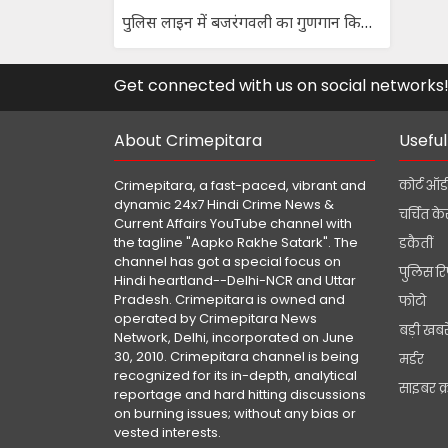
पुलिस लाइन में बजरंगवली का गुणगान किया गया।
Get connected with us on social networks
About Crimepitara
Useful
Crimepitara, a fast-paced, vibrant and
कोर्ट ऑर्
dynamic 24x7 Hindi Crime News &
चर्चित क
Current Affairs YouTube channel with
the tagline "Aapko Rakhe Satark". The
डकैतीं
channel has got a special focus on
पुलिस रि
Hindi heartland--Delhi-NCR and Uttar
Pradesh. Crimepitara is owned and
फोटो
operated by Crimepitara News
बड़ी खबरे
Network, Delhi, incorporated on June
30, 2010. Crimepitara channel is being
मर्डर
recognized for its in-depth, analytical
साइबर क
reportage and hard hitting discussions
on burning issues; without any bias or
vested interests.