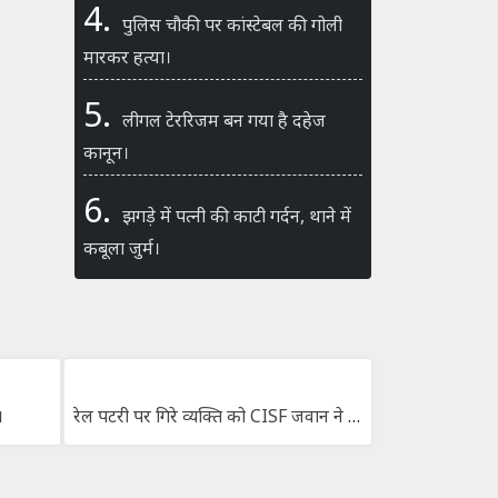
4.
पुलिस चौकी पर कांस्टेबल की गोली
मारकर हत्या।
5.
लीगल टेररिजम बन गया है दहेज
कानून।
6.
झगड़े में पत्नी की काटी गर्दन, थाने में
कबूला जुर्म।
।
रेल पटरी पर गिरे व्यक्ति को CISF जवान ने बचाया।