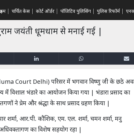
राइम
चर्चित केस
कोर्ट ऑर्डर
पॉजिटिव पुलिसिंग
पुलिस रिफॉर्म
एनक
शुराम जयंती धूमधाम से मनाई गई |
duma Court Delhi) परिसर में भगवान विष्णु जी के छठे अव
ष्य में विशाल भंडारे का आयोजन किया गया | भंडारा प्रसाद का
णों ने प्रेम और श्रंद्धा के साथ प्रसाद ग्रहण किया |
र शर्मा, आर.पी. कौशिक, एम. एल. शर्मा, चमन शर्मा, मनु
तिन अधिवक्तागण का विशेष सहयोग रहा |