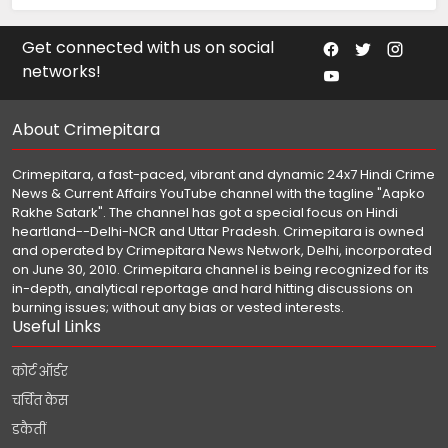
Get connected with us on social
networks!
About Crimepitara
Crimepitara, a fast-paced, vibrant and dynamic 24x7 Hindi Crime
News & Current Affairs YouTube channel with the tagline "Aapko
Rakhe Satark". The channel has got a special focus on Hindi
heartland--Delhi-NCR and Uttar Pradesh. Crimepitara is owned
and operated by Crimepitara News Network, Delhi, incorporated
on June 30, 2010. Crimepitara channel is being recognized for its
in-depth, analytical reportage and hard hitting discussions on
burning issues; without any bias or vested interests.
Useful Links
कोर्ट ऑर्डर
चर्चित केस
डकैतीं